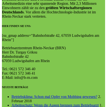
Arbeitsmedizin eine sehr spannende Region. Mit 2,3 Millionen
Einwohnern zählt sie zu den
größten Wirtschaftsregionen
Deutschlands
. Vor allem die Hochtechnologie-Industrie ist im
Rhein-Neckar stark vertreten.
HIER FINDEN SIE UNS:
[su_gmap address="Bahn­hof­straße 42, 67059 Lud­wigs­ha­fen am
Rhein"]
Betriebsarztzentrum Rhein-Neckar (BRN)
Herr Dr. Turgay Göksu
Bahnhofstraße 42
67059 Ludwigshafen am Rhein
Tel.: 0621 572 346 40
Fax: 0621 572 346 41
E-Mail: info@b-rn.com
NEUESTE BEITRÄGE
Betriebsklima: Schon mal Opfer von Mobbing gewesen?
2.
Februar 2018
Arbeitsschutz: Wenn die Augen brennen zum Betriebsarzt
1.