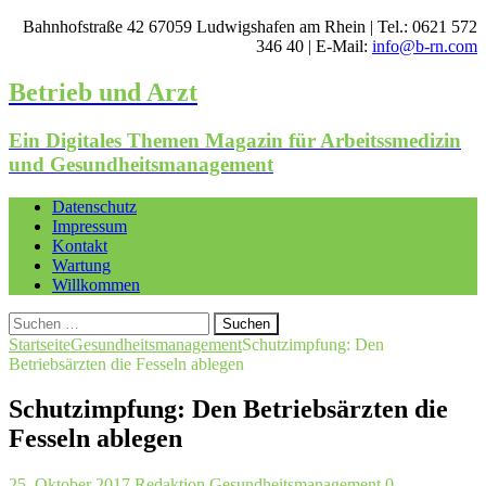
Bahnhofstraße 42 67059 Ludwigshafen am Rhein | Tel.: 0621 572
346 40 | E-Mail:
info@b-rn.com
Betrieb und Arzt
Ein Digitales Themen Magazin für Arbeitssmedizin
und Gesundheitsmanagement
Datenschutz
Impressum
Kontakt
Wartung
Willkommen
Suchen
nach:
Startseite
Gesundheitsmanagement
Schutzimpfung: Den
Betriebsärzten die Fesseln ablegen
Schutzimpfung: Den Betriebsärzten die
Fesseln ablegen
25. Oktober 2017
Redaktion
Gesundheitsmanagement
0