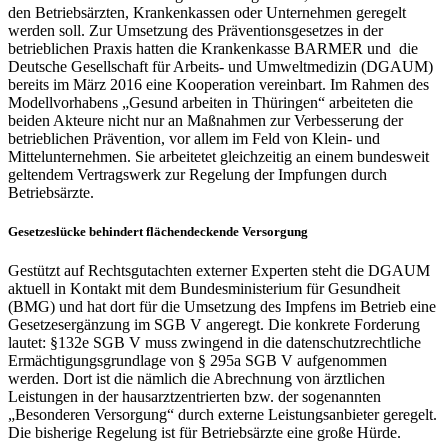
den Betriebsärzten, Krankenkassen oder Unternehmen geregelt
werden soll. Zur Umsetzung des Präventionsgesetzes in der
betrieblichen Praxis hatten die Krankenkasse BARMER und die
Deutsche Gesellschaft für Arbeits- und Umweltmedizin (DGAUM)
bereits im März 2016 eine Kooperation vereinbart. Im Rahmen des
Modellvorhabens „Gesund arbeiten in Thüringen“ arbeiteten die
beiden Akteure nicht nur an Maßnahmen zur Verbesserung der
betrieblichen Prävention, vor allem im Feld von Klein- und
Mittelunternehmen. Sie arbeitetet gleichzeitig an einem bundesweit
geltendem Vertragswerk zur Regelung der Impfungen durch
Betriebsärzte.
Gesetzeslücke behindert flächendeckende Versorgung
Gestützt auf Rechtsgutachten externer Experten steht die DGAUM
aktuell in Kontakt mit dem Bundesministerium für Gesundheit
(BMG) und hat dort für die Umsetzung des Impfens im Betrieb eine
Gesetzesergänzung im SGB V angeregt. Die konkrete Forderung
lautet: §132e SGB V muss zwingend in die datenschutzrechtliche
Ermächtigungsgrundlage von § 295a SGB V aufgenommen
werden. Dort ist die nämlich die Abrechnung von ärztlichen
Leistungen in der hausarztzentrierten bzw. der sogenannten
„Besonderen Versorgung“ durch externe Leistungsanbieter geregelt.
Die bisherige Regelung ist für Betriebsärzte eine große Hürde.