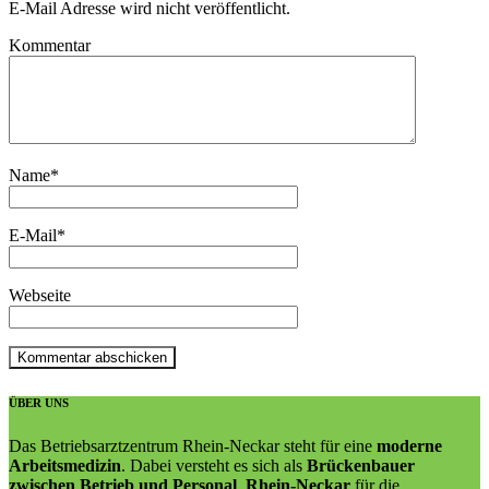
E-Mail Adresse wird nicht veröffentlicht.
Kommentar
Name
*
E-Mail
*
Webseite
ÜBER UNS
Das Betriebsarztzentrum Rhein-Neckar steht für eine
moderne
Arbeitsmedizin
. Dabei versteht es sich als
Brückenbauer
zwischen Betrieb und Personal
.
Rhein-Neckar
für die