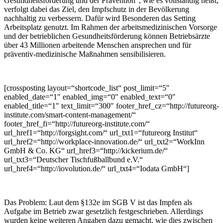
Gesundheitsförderung und der Prävention“, wie es vollständig heißt,
verfolgt dabei das Ziel, den Impfschutz in der Bevölkerung
nachhaltig zu verbessern. Dafür wird Besonderen das Setting
Arbeitsplatz genutzt. Im Rahmen der arbeitsmedizinischen Vorsorge
und der betrieblichen Gesundheitsförderung können Betriebsärzte
über 43 Millionen arbeitende Menschen ansprechen und für
präventiv-medizinische Maßnahmen sensibilisieren.
[crossposting layout=“shortcode_list“ post_limit=“5″
enabled_date=“1″ enabled_img=“0″ enabled_text=“0″
enabled_title=“1″ text_limit=“300″ footer_href_cz=“http://futureorg-
institute.com/smart-content-management/“
footer_href_fi=“http://futureorg-institute.com/“
url_href1=“http://forgsight.com/“ url_txt1=“futureorg Institut“
url_href2=“http://workplace-innovation.de/“ url_txt2=“WorkInn
GmbH & Co. KG“ url_href3=“http://kickerium.de/“
url_txt3=“Deutscher Tischfußballbund e.V.“
url_href4=“http://iovolution.de/“ url_txt4=“Iodata GmbH“]
Das Problem: Laut dem §132e im SGB V ist das Impfen als
Aufgabe im Betrieb zwar gesetzlich festgeschrieben. Allerdings
wurden keine weiteren Angaben dazu gemacht, wie dies zwischen