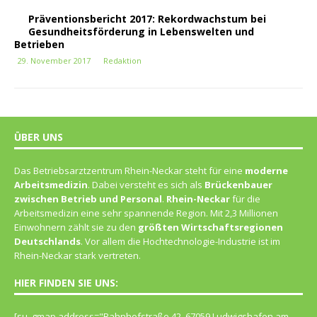
Präventionsbericht 2017: Rekordwachstum bei
Gesundheitsförderung in Lebenswelten und
Betrieben
29. November 2017
Redaktion
ÜBER UNS
Das Betriebsarztzentrum Rhein-Neckar steht für eine
moderne
Arbeitsmedizin
. Dabei versteht es sich als
Brückenbauer
zwischen Betrieb und Personal
.
Rhein-Neckar
für die
Arbeitsmedizin eine sehr spannende Region. Mit 2,3 Millionen
Einwohnern zählt sie zu den
größten Wirtschaftsregionen
Deutschlands
. Vor allem die Hochtechnologie-Industrie ist im
Rhein-Neckar stark vertreten.
HIER FINDEN SIE UNS:
[su_gmap address="Bahn­hof­straße 42, 67059 Lud­wigs­ha­fen am