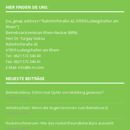
HIER FINDEN SIE UNS:
[su_gmap address="Bahn­hof­straße 42, 67059 Lud­wigs­ha­fen am
Rhein"]
Betriebsarztzentrum Rhein-Neckar (BRN)
Herr Dr. Turgay Göksu
Bahnhofstraße 42
67059 Ludwigshafen am Rhein
Tel.: 0621 572 346 40
Fax: 0621 572 346 41
E-Mail: info@b-rn.com
NEUESTE BEITRÄGE
Betriebsklima: Schon mal Opfer von Mobbing gewesen?
2. Februar 2018
Arbeitsschutz: Wenn die Augen brennen zum Betriebsarzt
1. Februar 2018
Rückenschmerzen: Wie das rückenfreundliche Büro aussieht
25. Januar 2018