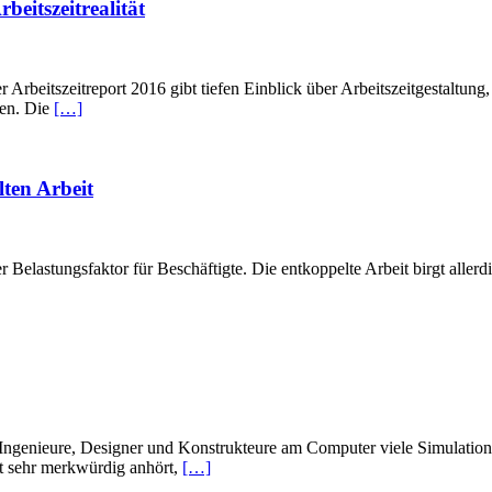
beitszeitrealität
r Arbeitszeitreport 2016 gibt tiefen Einblick über Arbeitszeitgestaltung
ten. Die
[…]
lten Arbeit
r Belastungsfaktor für Beschäftigte. Die entkoppelte Arbeit birgt allerd
n Ingenieure, Designer und Konstrukteure am Computer viele Simulatio
t sehr merkwürdig anhört,
[…]