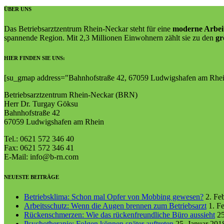
ÜBER UNS
Das Betriebsarztzentrum Rhein-Neckar steht für eine
moderne Arbei
spannende Region. Mit 2,3 Millionen Einwohnern zählt sie zu den
gr
HIER FINDEN SIE UNS:
[su_gmap address="Bahn­hof­straße 42, 67059 Lud­wigs­ha­fen am Rhe
Betriebsarztzentrum Rhein-Neckar (BRN)
Herr Dr. Turgay Göksu
Bahnhofstraße 42
67059 Ludwigshafen am Rhein
Tel.: 0621 572 346 40
Fax: 0621 572 346 41
E-Mail: info@b-rn.com
NEUESTE BEITRÄGE
Betriebsklima: Schon mal Opfer von Mobbing gewesen?
2. Fe
Arbeitsschutz: Wenn die Augen brennen zum Betriebsarzt
1. F
Rückenschmerzen: Wie das rückenfreundliche Büro aussieht
25
Psychotherapie: Folgen können später auftreten
25. Januar 201