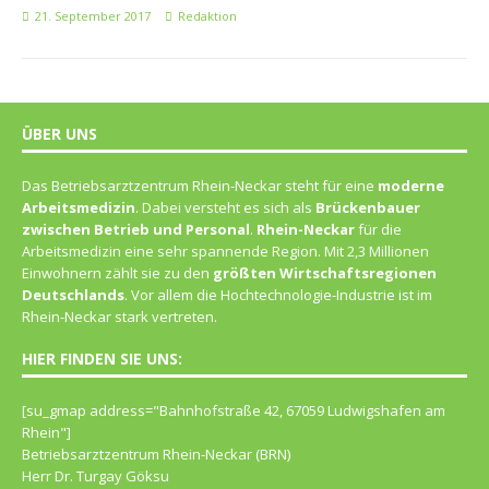
21. September 2017
Redaktion
ÜBER UNS
Das Betriebsarztzentrum Rhein-Neckar steht für eine
moderne
Arbeitsmedizin
. Dabei versteht es sich als
Brückenbauer
zwischen Betrieb und Personal
.
Rhein-Neckar
für die
Arbeitsmedizin eine sehr spannende Region. Mit 2,3 Millionen
Einwohnern zählt sie zu den
größten Wirtschaftsregionen
Deutschlands
. Vor allem die Hochtechnologie-Industrie ist im
Rhein-Neckar stark vertreten.
HIER FINDEN SIE UNS:
[su_gmap address="Bahn­hof­straße 42, 67059 Lud­wigs­ha­fen am
Rhein"]
Betriebsarztzentrum Rhein-Neckar (BRN)
Herr Dr. Turgay Göksu