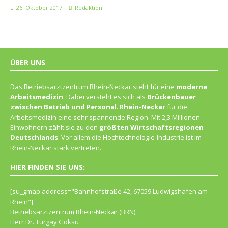
26. Oktober 2017
Redaktion
ÜBER UNS
Das Betriebsarztzentrum Rhein-Neckar steht für eine
moderne
Arbeitsmedizin
. Dabei versteht es sich als
Brückenbauer
zwischen Betrieb und Personal
.
Rhein-Neckar
für die
Arbeitsmedizin eine sehr spannende Region. Mit 2,3 Millionen
Einwohnern zählt sie zu den
größten Wirtschaftsregionen
Deutschlands
. Vor allem die Hochtechnologie-Industrie ist im
Rhein-Neckar stark vertreten.
HIER FINDEN SIE UNS:
[su_gmap address="Bahn­hof­straße 42, 67059 Lud­wigs­ha­fen am
Rhein"]
Betriebsarztzentrum Rhein-Neckar (BRN)
Herr Dr. Turgay Göksu