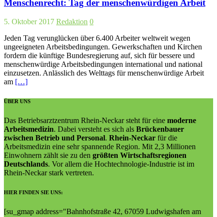
Menschenrecht: Tag der menschenwürdigen Arbeit
5. Oktober 2017
Redaktion
0
Jeden Tag verunglücken über 6.400 Arbeiter weltweit wegen
ungeeigneten Arbeitsbedingungen. Gewerkschaften und Kirchen
fordern die künftige Bundesregierung auf, sich für bessere und
menschenwürdige Arbeitsbedingungen international und national
einzusetzen. Anlässlich des Welttags für menschenwürdige Arbeit
am
[…]
ÜBER UNS
Das Betriebsarztzentrum Rhein-Neckar steht für eine
moderne
Arbeitsmedizin
. Dabei versteht es sich als
Brückenbauer
zwischen Betrieb und Personal
.
Rhein-Neckar
für die
Arbeitsmedizin eine sehr spannende Region. Mit 2,3 Millionen
Einwohnern zählt sie zu den
größten Wirtschaftsregionen
Deutschlands
. Vor allem die Hochtechnologie-Industrie ist im
Rhein-Neckar stark vertreten.
HIER FINDEN SIE UNS:
[su_gmap address="Bahn­hof­straße 42, 67059 Lud­wigs­ha­fen am