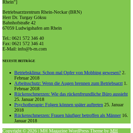
Rhein"]
Betriebsarztzentrum Rhein-Neckar (BRN)
Herr Dr. Turgay Göksu
Bahnhofstraße 42
67059 Ludwigshafen am Rhein
Tel.: 0621 572 346 40
Fax: 0621 572 346 41
E-Mail: info@b-rn.com
NEUESTE BEITRÄGE
Betriebsklima: Schon mal Opfer von Mobbing gewesen?
2.
Februar 2018
Arbeitsschutz: Wenn die Augen brennen zum Betriebsarzt
1.
Februar 2018
Rückenschmerzen: Wie das rückenfreundliche Büro aussieht
25. Januar 2018
Psychotherapie: Folgen können später auftreten
25. Januar
2018
Rückenschmerzen: Frauen häufiger betroffen als Männer
16.
Januar 2018
Copyright © 2026 | MH Magazine WordPress Theme by
MH