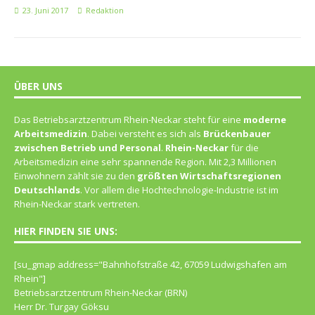
23. Juni 2017
Redaktion
ÜBER UNS
Das Betriebsarztzentrum Rhein-Neckar steht für eine
moderne
Arbeitsmedizin
. Dabei versteht es sich als
Brückenbauer
zwischen Betrieb und Personal
.
Rhein-Neckar
für die
Arbeitsmedizin eine sehr spannende Region. Mit 2,3 Millionen
Einwohnern zählt sie zu den
größten Wirtschaftsregionen
Deutschlands
. Vor allem die Hochtechnologie-Industrie ist im
Rhein-Neckar stark vertreten.
HIER FINDEN SIE UNS:
[su_gmap address="Bahn­hof­straße 42, 67059 Lud­wigs­ha­fen am
Rhein"]
Betriebsarztzentrum Rhein-Neckar (BRN)
Herr Dr. Turgay Göksu