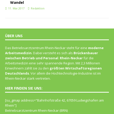
Wandel
11. Mai 2017
Redaktion
ÜBER UNS
Das Betriebsarztzentrum Rhein-Neckar steht für eine
moderne
Arbeitsmedizin
. Dabei versteht es sich als
Brückenbauer
zwischen Betrieb und Personal
.
Rhein-Neckar
für die
Arbeitsmedizin eine sehr spannende Region. Mit 2,3 Millionen
Einwohnern zählt sie zu den
größten Wirtschaftsregionen
Deutschlands
. Vor allem die Hochtechnologie-Industrie ist im
Rhein-Neckar stark vertreten.
HIER FINDEN SIE UNS:
[su_gmap address="Bahn­hof­straße 42, 67059 Lud­wigs­ha­fen am
Rhein"]
Betriebsarztzentrum Rhein-Neckar (BRN)