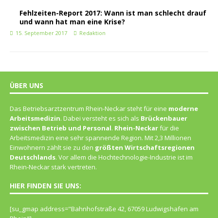
Fehlzeiten-Report 2017: Wann ist man schlecht drauf
und wann hat man eine Krise?
15. September 2017
Redaktion
ÜBER UNS
Das Betriebsarztzentrum Rhein-Neckar steht für eine
moderne
Arbeitsmedizin
. Dabei versteht es sich als
Brückenbauer
zwischen Betrieb und Personal
.
Rhein-Neckar
für die
Arbeitsmedizin eine sehr spannende Region. Mit 2,3 Millionen
Einwohnern zählt sie zu den
größten Wirtschaftsregionen
Deutschlands
. Vor allem die Hochtechnologie-Industrie ist im
Rhein-Neckar stark vertreten.
HIER FINDEN SIE UNS:
[su_gmap address="Bahn­hof­straße 42, 67059 Lud­wigs­ha­fen am