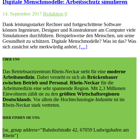
Digitale Menschmodelle: Arbeitsschutz simulieren
14. September 2017
Redaktion
0
Dank leistungsstarker Rechner und fortgeschrittene Software
können Ingenieure, Designer und Konstrukteure am Computer viele
Simulationen durchführen. Beispielsweise den Menschen, um seine
Gesundheit zu schützen. Digitale Menschmodelle? Was ist das? Was
sich zunächst sehr merkwürdig anhört,
[…]
ÜBER UNS
Das Betriebsarztzentrum Rhein-Neckar steht für eine
moderne
Arbeitsmedizin
. Dabei versteht es sich als
Brückenbauer
zwischen Betrieb und Personal
.
Rhein-Neckar
für die
Arbeitsmedizin eine sehr spannende Region. Mit 2,3 Millionen
Einwohnern zählt sie zu den
größten Wirtschaftsregionen
Deutschlands
. Vor allem die Hochtechnologie-Industrie ist im
Rhein-Neckar stark vertreten.
HIER FINDEN SIE UNS:
[su_gmap address="Bahn­hof­straße 42, 67059 Lud­wigs­ha­fen am
Rhein"]