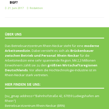
BGF?
21. Juni 2017
Redaktion
ÜBER UNS
Das Betriebsarztzentrum Rhein-Neckar steht für eine
moderne
Arbeitsmedizin
. Dabei versteht es sich als
Brückenbauer
zwischen Betrieb und Personal
.
Rhein-Neckar
für die
Arbeitsmedizin eine sehr spannende Region. Mit 2,3 Millionen
Einwohnern zählt sie zu den
größten Wirtschaftsregionen
Deutschlands
. Vor allem die Hochtechnologie-Industrie ist im
Rhein-Neckar stark vertreten.
HIER FINDEN SIE UNS:
[su_gmap address="Bahn­hof­straße 42, 67059 Lud­wigs­ha­fen am
Rhein"]
Betriebsarztzentrum Rhein-Neckar (BRN)