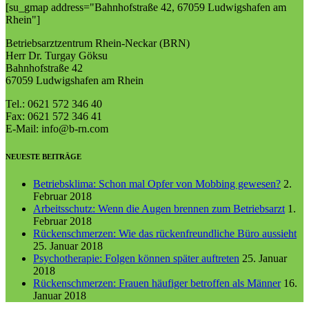
[su_gmap address="Bahn­hof­straße 42, 67059 Lud­wigs­ha­fen am
Rhein"]
Betriebsarztzentrum Rhein-Neckar (BRN)
Herr Dr. Turgay Göksu
Bahnhofstraße 42
67059 Ludwigshafen am Rhein
Tel.: 0621 572 346 40
Fax: 0621 572 346 41
E-Mail: info@b-rn.com
NEUESTE BEITRÄGE
Betriebsklima: Schon mal Opfer von Mobbing gewesen?
2.
Februar 2018
Arbeitsschutz: Wenn die Augen brennen zum Betriebsarzt
1.
Februar 2018
Rückenschmerzen: Wie das rückenfreundliche Büro aussieht
25. Januar 2018
Psychotherapie: Folgen können später auftreten
25. Januar
2018
Rückenschmerzen: Frauen häufiger betroffen als Männer
16.
Januar 2018