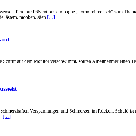
nossenschaften ihre Präventionskampagne „kommmitmensch“ zum Thema B
Sie lästern, mobben, säen
[…]
arzt
e Schrift auf dem Monitor verschwimmt, sollten Arbeitnehmer einen Te
ussieht
nter schmerzhaften Verspannungen und Schmerzen im Rücken. Schuld ist 
en
[…]