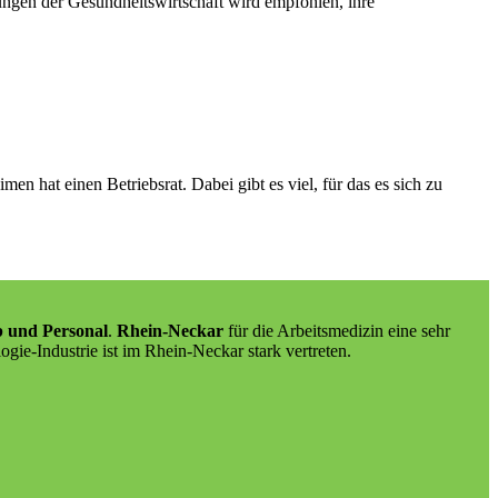
ngen der Gesundheitswirtschaft wird empfohlen, ihre
en hat einen Betriebsrat. Dabei gibt es viel, für das es sich zu
b und Personal
.
Rhein-Neckar
für die Arbeitsmedizin eine sehr
ogie-Industrie ist im Rhein-Neckar stark vertreten.