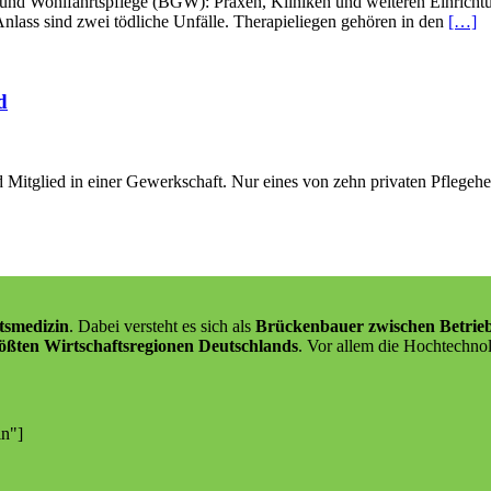
und Wohlfahrtspflege (BGW): Praxen, Kliniken und weiteren Einrichtu
Anlass sind zwei tödliche Unfälle. Therapieliegen gehören in den
[…]
d
 Mitglied in einer Gewerkschaft. Nur eines von zehn privaten Pflegeheim
tsmedizin
. Dabei versteht es sich als
Brückenbauer zwischen Betrie
ößten Wirtschaftsregionen Deutschlands
. Vor allem die Hochtechnol
in"]