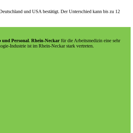
 Deutschland und USA bestätigt. Der Unterschied kann bis zu 12
b und Personal
.
Rhein-Neckar
für die Arbeitsmedizin eine sehr
ogie-Industrie ist im Rhein-Neckar stark vertreten.