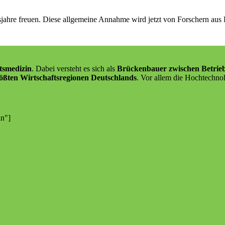
sjahre freuen. Diese allgemeine Annahme wird jetzt von Forschern aus
tsmedizin
. Dabei versteht es sich als
Brückenbauer zwischen Betrie
ößten Wirtschaftsregionen Deutschlands
. Vor allem die Hochtechnol
in"]