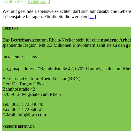
27. Juli 2017
Redaktion
0
Wer auf gesunde Lebensweise achtet, darf sich auf zusätzliche Leben
Lebensjahre betragen. Für die Studie werteten
[…]
ÜBER UNS
Das Betriebsarztzentrum Rhein-Neckar steht für eine
moderne Arbei
spannende Region. Mit 2,3 Millionen Einwohnern zählt sie zu den
gr
HIER FINDEN SIE UNS:
[su_gmap address="Bahn­hof­straße 42, 67059 Lud­wigs­ha­fen am Rhe
Betriebsarztzentrum Rhein-Neckar (BRN)
Herr Dr. Turgay Göksu
Bahnhofstraße 42
67059 Ludwigshafen am Rhein
Tel.: 0621 572 346 40
Fax: 0621 572 346 41
E-Mail: info@b-rn.com
NEUESTE BEITRÄGE