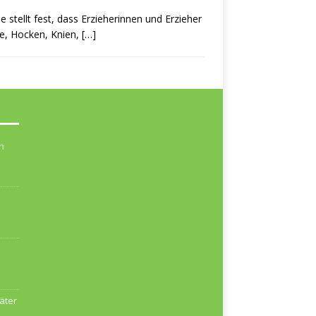
 stellt fest, dass Erzieherinnen und Erzieher
ge, Hocken, Knien,
[…]
n
äter