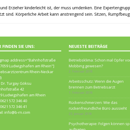
und Erzieher kinderleicht ist, der muss umdenken. Eine Expertengruppe
t sind. Körperliche Arbeit kann anstrengend sein. Sitzen, Rumpfbeu
R FINDEN SIE UNS:
NEUESTE BEITRÄGE
gmap address="Bahn­hof­straße
Betriebsklima: Schon mal Opfer vo
67059 Lud­wigs­ha­fen am Rhein"]
Mobbing gewesen?
iebsarztzentrum Rhein-Neckar
2. Februar 2018
)
Arbeitsschutz: Wenn die Augen
 Dr. Turgay Göksu
brennen zum Betriebsarzt
nhofstraße 42
1. Februar 2018
59 Ludwigshafen am Rhein
: 0621 572 346 40
Rückenschmerzen: Wie das
 0621 572 346 41
rückenfreundliche Büro aussieht
il: info@b-rn.com
25. Januar 2018
Psychotherapie: Folgen können sp
auftreten