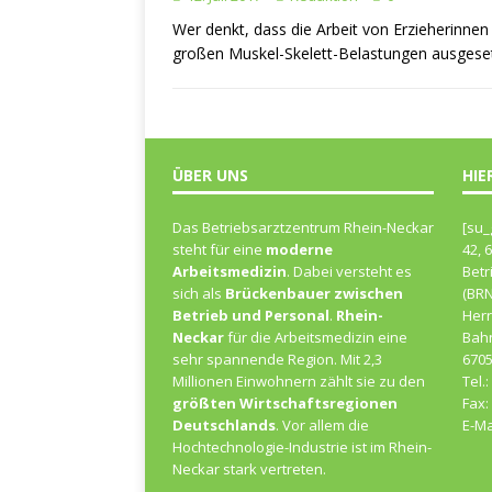
Wer denkt, dass die Arbeit von Erzieherinnen 
großen Muskel-Skelett-Belastungen ausgesetz
ÜBER UNS
HIE
Das Betriebsarztzentrum Rhein-Neckar
[su_
steht für eine
moderne
42, 
Arbeitsmedizin
. Dabei versteht es
Betr
sich als
Brückenbauer zwischen
(BRN
Betrieb und Personal
.
Rhein-
Herr
Neckar
für die Arbeitsmedizin eine
Bah
sehr spannende Region. Mit 2,3
670
Millionen Einwohnern zählt sie zu den
Tel.
größten Wirtschaftsregionen
Fax:
Deutschlands
. Vor allem die
E-Ma
Hochtechnologie-Industrie ist im Rhein-
Neckar stark vertreten.