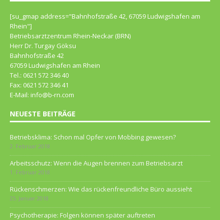
[su_gmap address="Bahn­hof­straße 42, 67059 Lud­wigs­ha­fen am
Rhein"]
Betriebsarztzentrum Rhein-Neckar (BRN)
Herr Dr. Turgay Göksu
Bahnhofstraße 42
67059 Ludwigshafen am Rhein
Tel.: 0621 572 346 40
Fax: 0621 572 346 41
E-Mail: info@b-rn.com
NEUESTE BEITRÄGE
Betriebsklima: Schon mal Opfer von Mobbing gewesen?
2. Februar 2018
Arbeitsschutz: Wenn die Augen brennen zum Betriebsarzt
1. Februar 2018
Rückenschmerzen: Wie das rückenfreundliche Büro aussieht
25. Januar 2018
Psychotherapie: Folgen können später auftreten