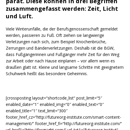
parat. Diese können in drei Begriffen
zusammengefasst werden: Zeit, Licht
und Luft.
Viele Winterunfälle, die der Berufsgenossenschaft gemeldet
werden, passieren zu Fuß. Oft ziehen sie langwierige
Verletzungen nach sich, zum Beispiel Knochenbrüche,
Zerrungen und Bänderverletzungen. Deshalb rät die BGW,
dass Fußgängerinnen und Fußgänger mehr Zeit für den Weg
zur Arbeit oder nach Hause einplanen – vor allem wenn es
draußen glatt ist. Kleine und langsame Schritte mit geeignetem
Schuhwerk heißt das besondere Geheimnis.
[crossposting layout=“shortcode_list“ post_limit=“5″
enabled_date=“1″ enabled_img=“0″ enabled_text=“0″
enabled_title=“1″ text_limit=“300″
footer_href_cz=“http://futureorg-institute.com/smart-content-
management/“ footer_href_fi=“http://futureorg-institute.com/“
url_href1=“http://forgsight.com/“ url_txt1=“futureorg Institut“