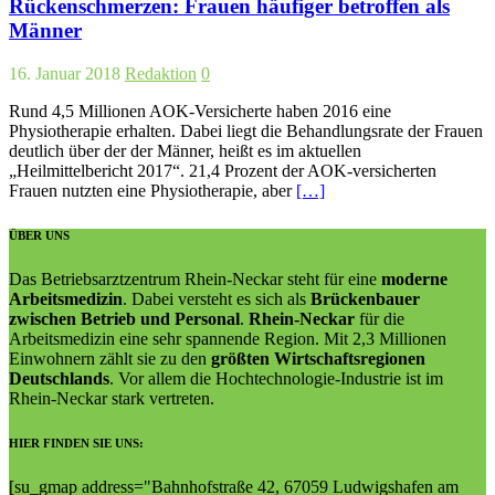
Rückenschmerzen: Frauen häufiger betroffen als
Männer
16. Januar 2018
Redaktion
0
Rund 4,5 Millionen AOK-Versicherte haben 2016 eine
Physiotherapie erhalten. Dabei liegt die Behandlungsrate der Frauen
deutlich über der der Männer, heißt es im aktuellen
„Heilmittelbericht 2017“. 21,4 Prozent der AOK-versicherten
Frauen nutzten eine Physiotherapie, aber
[…]
ÜBER UNS
Das Betriebsarztzentrum Rhein-Neckar steht für eine
moderne
Arbeitsmedizin
. Dabei versteht es sich als
Brückenbauer
zwischen Betrieb und Personal
.
Rhein-Neckar
für die
Arbeitsmedizin eine sehr spannende Region. Mit 2,3 Millionen
Einwohnern zählt sie zu den
größten Wirtschaftsregionen
Deutschlands
. Vor allem die Hochtechnologie-Industrie ist im
Rhein-Neckar stark vertreten.
HIER FINDEN SIE UNS:
[su_gmap address="Bahn­hof­straße 42, 67059 Lud­wigs­ha­fen am