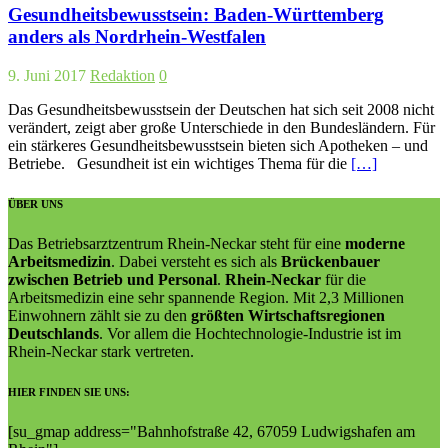
Gesundheitsbewusstsein: Baden-Württemberg
anders als Nordrhein-Westfalen
9. Juni 2017
Redaktion
0
Das Gesundheitsbewusstsein der Deutschen hat sich seit 2008 nicht
verändert, zeigt aber große Unterschiede in den Bundesländern. Für
ein stärkeres Gesundheitsbewusstsein bieten sich Apotheken – und
Betriebe. Gesundheit ist ein wichtiges Thema für die
[…]
ÜBER UNS
Das Betriebsarztzentrum Rhein-Neckar steht für eine
moderne
Arbeitsmedizin
. Dabei versteht es sich als
Brückenbauer
zwischen Betrieb und Personal
.
Rhein-Neckar
für die
Arbeitsmedizin eine sehr spannende Region. Mit 2,3 Millionen
Einwohnern zählt sie zu den
größten Wirtschaftsregionen
Deutschlands
. Vor allem die Hochtechnologie-Industrie ist im
Rhein-Neckar stark vertreten.
HIER FINDEN SIE UNS:
[su_gmap address="Bahn­hof­straße 42, 67059 Lud­wigs­ha­fen am