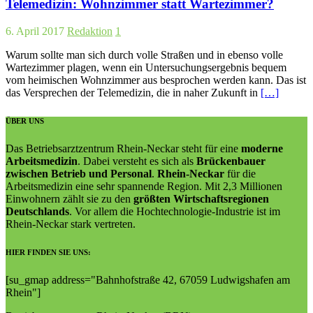
Telemedizin: Wohnzimmer statt Wartezimmer?
6. April 2017
Redaktion
1
Warum sollte man sich durch volle Straßen und in ebenso volle
Wartezimmer plagen, wenn ein Untersuchungsergebnis bequem
vom heimischen Wohnzimmer aus besprochen werden kann. Das ist
das Versprechen der Telemedizin, die in naher Zukunft in
[…]
ÜBER UNS
Das Betriebsarztzentrum Rhein-Neckar steht für eine
moderne
Arbeitsmedizin
. Dabei versteht es sich als
Brückenbauer
zwischen Betrieb und Personal
.
Rhein-Neckar
für die
Arbeitsmedizin eine sehr spannende Region. Mit 2,3 Millionen
Einwohnern zählt sie zu den
größten Wirtschaftsregionen
Deutschlands
. Vor allem die Hochtechnologie-Industrie ist im
Rhein-Neckar stark vertreten.
HIER FINDEN SIE UNS:
[su_gmap address="Bahn­hof­straße 42, 67059 Lud­wigs­ha­fen am
Rhein"]