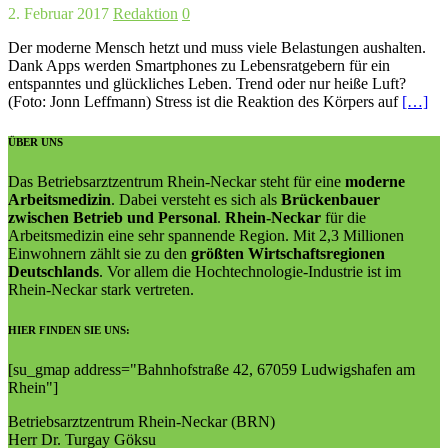
2. Februar 2017
Redaktion
0
Der moderne Mensch hetzt und muss viele Belastungen aushalten.
Dank Apps werden Smartphones zu Lebensratgebern für ein
entspanntes und glückliches Leben. Trend oder nur heiße Luft?
(Foto: Jonn Leffmann) Stress ist die Reaktion des Körpers auf
[…]
ÜBER UNS
Das Betriebsarztzentrum Rhein-Neckar steht für eine
moderne
Arbeitsmedizin
. Dabei versteht es sich als
Brückenbauer
zwischen Betrieb und Personal
.
Rhein-Neckar
für die
Arbeitsmedizin eine sehr spannende Region. Mit 2,3 Millionen
Einwohnern zählt sie zu den
größten Wirtschaftsregionen
Deutschlands
. Vor allem die Hochtechnologie-Industrie ist im
Rhein-Neckar stark vertreten.
HIER FINDEN SIE UNS:
[su_gmap address="Bahn­hof­straße 42, 67059 Lud­wigs­ha­fen am
Rhein"]
Betriebsarztzentrum Rhein-Neckar (BRN)
Herr Dr. Turgay Göksu